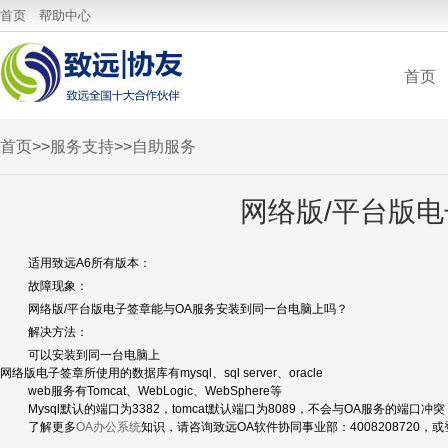
云应用中心
首页
帮助中心
首页
首页
>>
服务支持
>>
自助服务
网络版/平台版
适用致远A6所有版本：
故障现象：
网络版/平台版电子签章能与OA服务安装到同一台电脑上吗？
解决方法：
可以安装到同一台电脑上
网络版电子签章所使用的数据库有mysql、sql server、oracle
web服务有Tomcat、WebLogic、WebSphere等
Mysql默认的端口为3382，tomcat默认端口为8089，不会与OA服务的端口冲突
了解更多
OA办公系统
知识，请咨询致远OA软件协同事业部：4008208720，